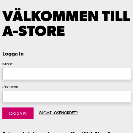
VÄLKOMMEN TILL
A-STORE
Logga In
E-POST
LÖSENORD
GLÖMT LÖSENORDET?
LOGGA IN