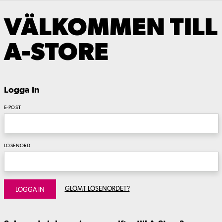
VÄLKOMMEN TILL
A-STORE
Logga In
E-POST
LÖSENORD
GLÖMT LÖSENORDET?
LOGGA IN