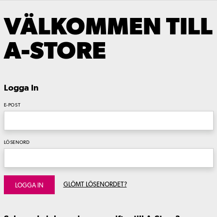
VÄLKOMMEN TILL
A-STORE
Logga In
E-POST
LÖSENORD
GLÖMT LÖSENORDET?
LOGGA IN