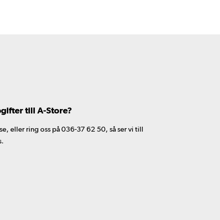
fter till A-Store?
 eller ring oss på 036-37 62 50, så ser vi till
s.