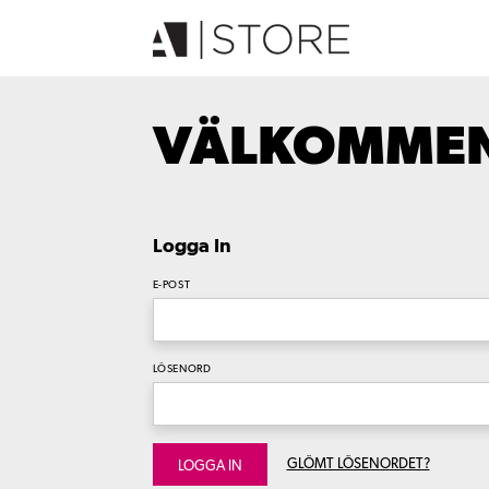
VÄLKOMMEN 
Logga In
E-POST
LÖSENORD
GLÖMT LÖSENORDET?
LOGGA IN