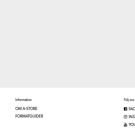
Information
Följ oss
OM A-STORE
FA
FORMATGUIDER
IN
YO