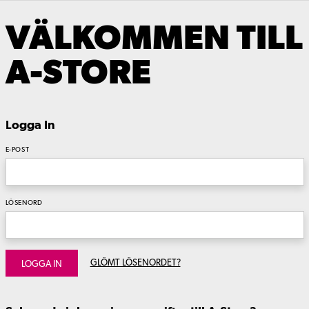
VÄLKOMMEN TILL
A-STORE
Logga In
E-POST
LÖSENORD
GLÖMT LÖSENORDET?
LOGGA IN