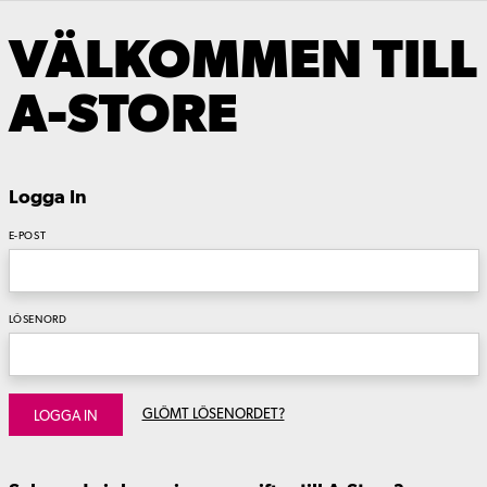
VÄLKOMMEN TILL
A-STORE
Logga In
E-POST
LÖSENORD
GLÖMT LÖSENORDET?
LOGGA IN