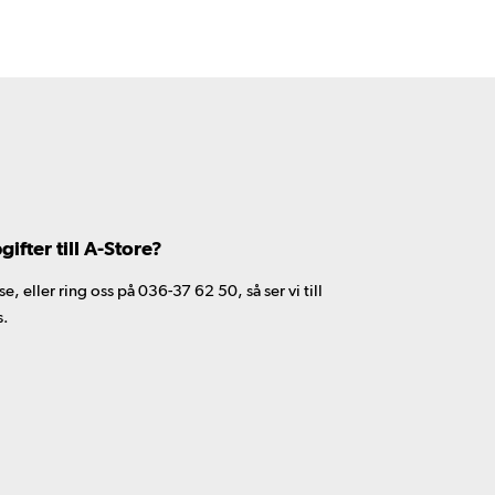
fter till A-Store?
 eller ring oss på 036-37 62 50, så ser vi till
s.