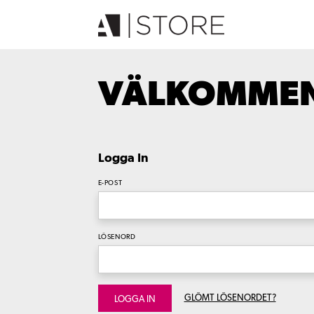
VÄLKOMMEN 
Logga In
E-POST
LÖSENORD
GLÖMT LÖSENORDET?
LOGGA IN