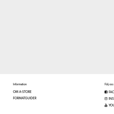
Information
Följ oss
OM A-STORE
FA
FORMATGUIDER
IN
YO