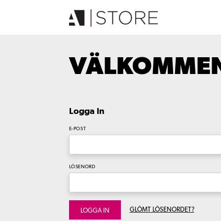
VÄLKOMMEN 
Logga In
E-POST
LÖSENORD
GLÖMT LÖSENORDET?
LOGGA IN