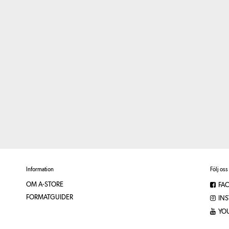
Information
Följ oss
OM A-STORE
FA
FORMATGUIDER
IN
YO