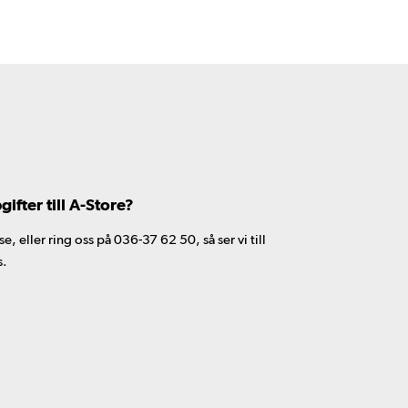
fter till A-Store?
 eller ring oss på 036-37 62 50, så ser vi till
s.