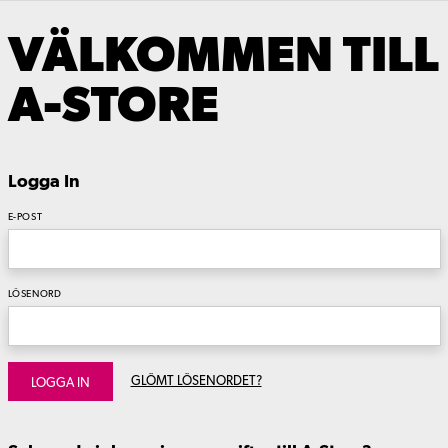
VÄLKOMMEN TILL
A-STORE
Logga In
E-POST
LÖSENORD
GLÖMT LÖSENORDET?
LOGGA IN