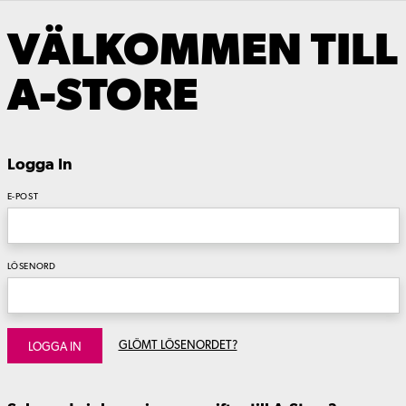
VÄLKOMMEN TILL
A-STORE
Logga In
E-POST
LÖSENORD
GLÖMT LÖSENORDET?
LOGGA IN