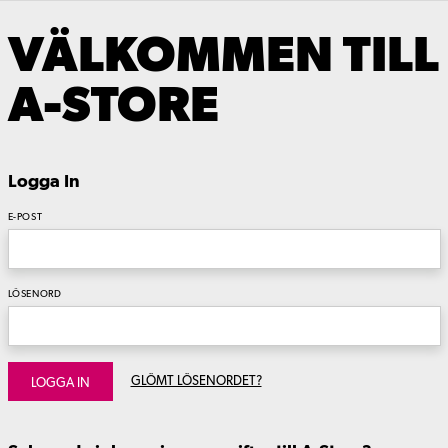
VÄLKOMMEN TILL
A-STORE
Logga In
E-POST
LÖSENORD
GLÖMT LÖSENORDET?
LOGGA IN