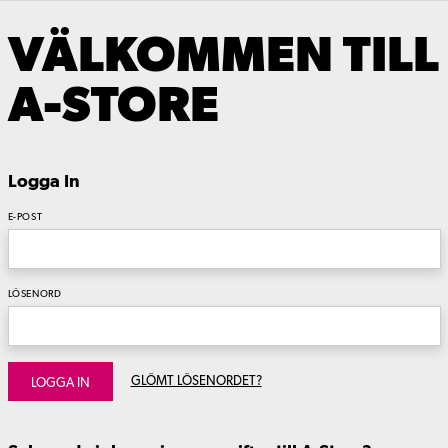
VÄLKOMMEN TILL
A-STORE
Logga In
E-POST
LÖSENORD
GLÖMT LÖSENORDET?
LOGGA IN