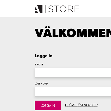
VÄLKOMMEN 
Logga In
E-POST
LÖSENORD
GLÖMT LÖSENORDET?
LOGGA IN