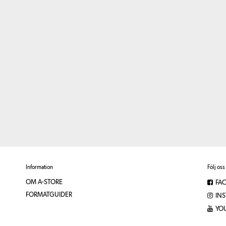
Information
Följ oss
OM A-STORE
FA
FORMATGUIDER
IN
YO