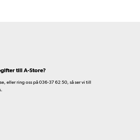
fter till A-Store?
 eller ring oss på 036-37 62 50, så ser vi till
s.