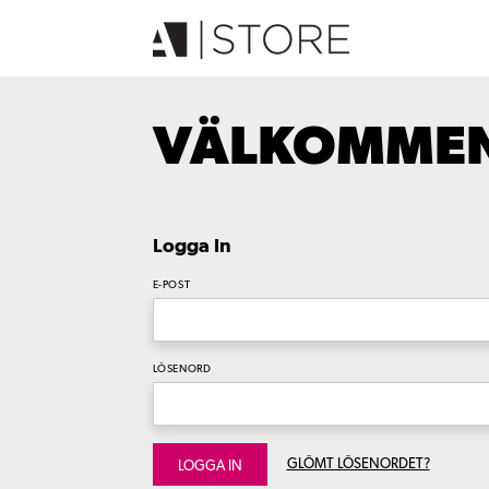
VÄLKOMMEN 
Logga In
E-POST
LÖSENORD
GLÖMT LÖSENORDET?
LOGGA IN