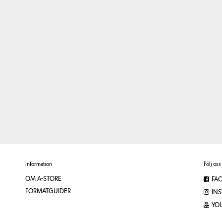
Information
Följ oss
OM A-STORE
FA
FORMATGUIDER
IN
YO