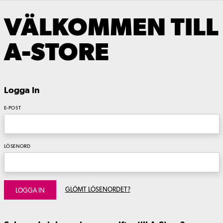
VÄLKOMMEN TILL
A-STORE
Logga In
E-POST
LÖSENORD
GLÖMT LÖSENORDET?
LOGGA IN