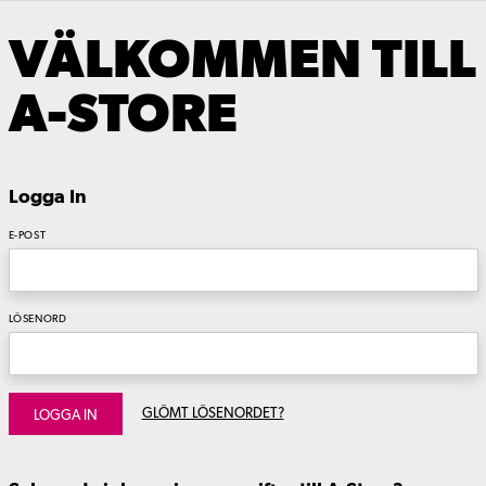
VÄLKOMMEN TILL
A-STORE
Logga In
E-POST
LÖSENORD
GLÖMT LÖSENORDET?
LOGGA IN