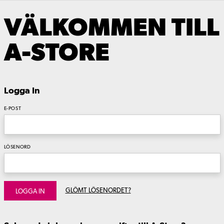
VÄLKOMMEN TILL
A-STORE
Logga In
E-POST
LÖSENORD
GLÖMT LÖSENORDET?
LOGGA IN