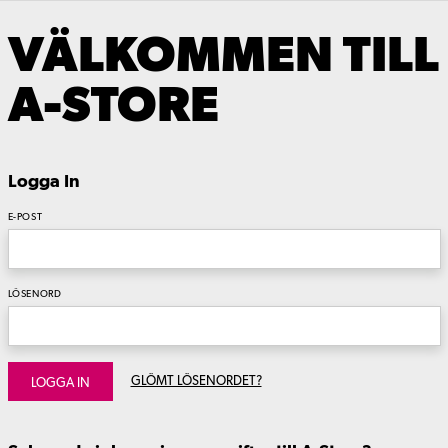
VÄLKOMMEN TILL
A-STORE
Logga In
E-POST
LÖSENORD
GLÖMT LÖSENORDET?
LOGGA IN