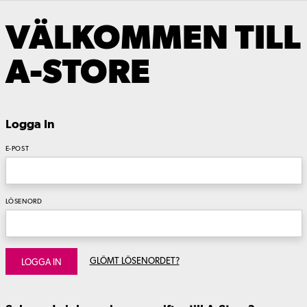
VÄLKOMMEN TILL
A-STORE
Logga In
E-POST
LÖSENORD
GLÖMT LÖSENORDET?
LOGGA IN