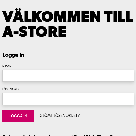
VÄLKOMMEN TILL
A-STORE
Logga In
E-POST
LÖSENORD
GLÖMT LÖSENORDET?
LOGGA IN