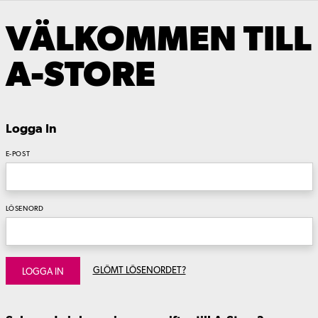
VÄLKOMMEN TILL
A-STORE
Logga In
E-POST
LÖSENORD
GLÖMT LÖSENORDET?
LOGGA IN