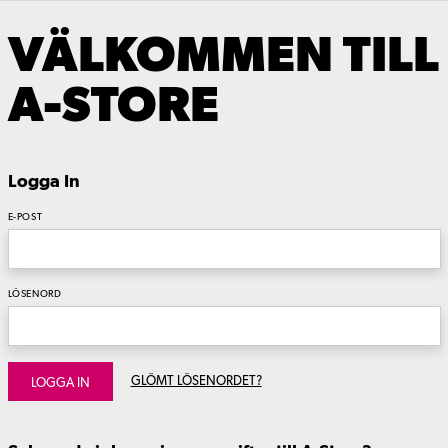
VÄLKOMMEN TILL
A-STORE
Logga In
E-POST
LÖSENORD
GLÖMT LÖSENORDET?
LOGGA IN