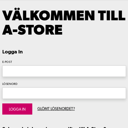
VÄLKOMMEN TILL
A-STORE
Logga In
E-POST
LÖSENORD
GLÖMT LÖSENORDET?
LOGGA IN