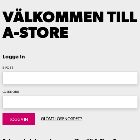
VÄLKOMMEN TILL
A-STORE
Logga In
E-POST
LÖSENORD
GLÖMT LÖSENORDET?
LOGGA IN