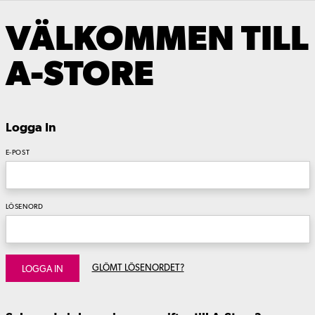
VÄLKOMMEN TILL
A-STORE
Logga In
E-POST
LÖSENORD
GLÖMT LÖSENORDET?
LOGGA IN