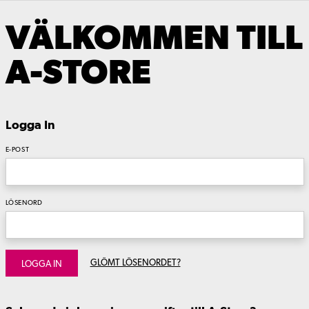
VÄLKOMMEN TILL
A-STORE
Logga In
E-POST
LÖSENORD
GLÖMT LÖSENORDET?
LOGGA IN