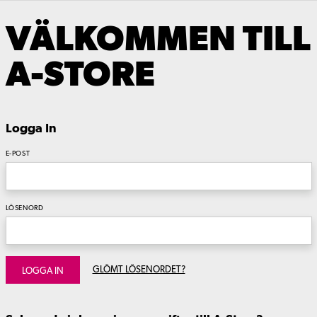
VÄLKOMMEN TILL
A-STORE
Logga In
E-POST
LÖSENORD
GLÖMT LÖSENORDET?
LOGGA IN